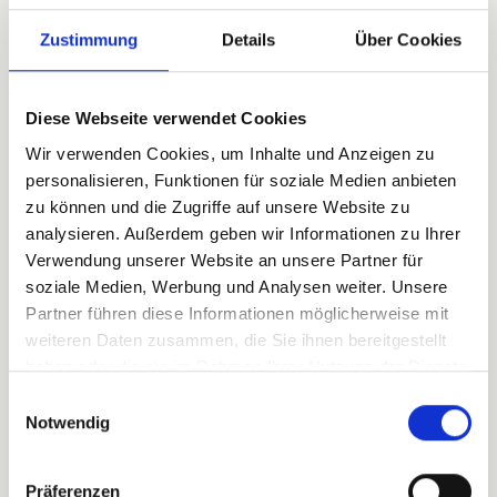
Lenherr, Panimage, und Peter
Reichenbach, C-Films AG. Headwriter
Zustimmung
Details
Über Cookies
Béla Batthyany zeichnet mit seinem
Autorenteam, bestehend aus Moritz
Diese Webseite verwendet Cookies
Gerber, Roberto Martinez, Tamara
Lardori und Andreas Stadler für die
Wir verwenden Cookies, um Inhalte und Anzeigen zu
Drehbücher verantwortlich. Für die
personalisieren, Funktionen für soziale Medien anbieten
zu können und die Zugriffe auf unsere Website zu
Regie konnte Claudio Fäh gewonnen
analysieren. Außerdem geben wir Informationen zu Ihrer
werden, der sich mit diversen
Verwendung unserer Website an unsere Partner für
Hollywood-Produktionen (unter
soziale Medien, Werbung und Analysen weiter. Unsere
anderem «Northmen – A Viking Saga»)
Partner führen diese Informationen möglicherweise mit
einen Namen gemacht hat. Um Claudio
weiteren Daten zusammen, die Sie ihnen bereitgestellt
Fäh setzt das bewährte Team um Tobias
haben oder die sie im Rahmen Ihrer Nutzung der Dienste
Dengler (Kamera), Marion Schramm
gesammelt haben.
Einwilligungsauswahl
(Ausstattung) und Rudolf Jost (Kostüme)
Notwendig
eine erfolgreiche Zusammenarbeit fort.
Vor der Kamera agieren neben Sarah
Präferenzen