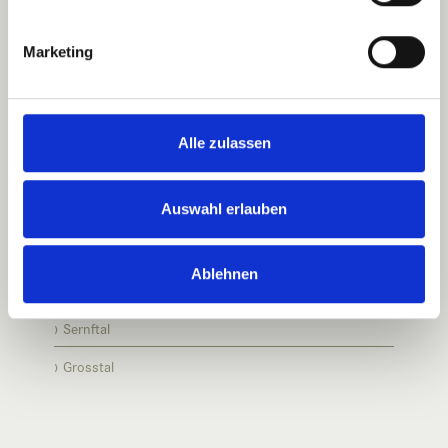
+41 55 642 17 17
Marketing
info@sernftalbus.ch
Intranet
Alle zulassen
Login
Ferienregionen
Auswahl erlauben
Mettmenalp
Ablehnen
Obererbs
Sernftal
Grosstal