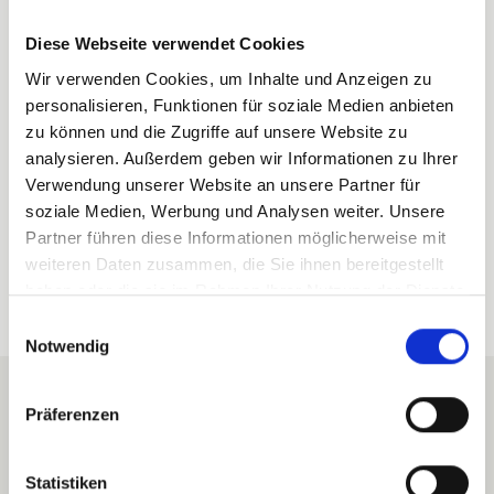
Autobetrieb Sernftal AG, kurz AS. Zunächst
wurden auch noch Güter befördert,
Diese Webseite verwendet Cookies
zwischenzeitlich war man auch im
Wir verwenden Cookies, um Inhalte und Anzeigen zu
Reiseverkehr aktiv. Heute konzentriert sich
personalisieren, Funktionen für soziale Medien anbieten
der Betrieb auf die Buslinien Schwanden -
zu können und die Zugriffe auf unsere Website zu
Elm 72.541, Schwanden - Schwändi
analysieren. Außerdem geben wir Informationen zu Ihrer
72.542, Schwanden - Sool 72.543,
Verwendung unserer Website an unsere Partner für
soziale Medien, Werbung und Analysen weiter. Unsere
Schwanden - Kies (-Mettmen) 72.544 und
Partner führen diese Informationen möglicherweise mit
Elm - Obererbs 72.545 sowie Schwanden -
weiteren Daten zusammen, die Sie ihnen bereitgestellt
Linthal 72.736
haben oder die sie im Rahmen Ihrer Nutzung der Dienste
gesammelt haben.
Einwilligungsauswahl
Notwendig
Autobetrieb Sernftal AG
Präferenzen
Sernftalstrasse 17
CH-8765
Engi
Statistiken