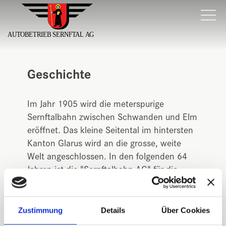
Geschichte
Im Jahr 1905 wird die meterspurige
Sernftalbahn zwischen Schwanden und Elm
eröffnet. Das kleine Seitental im hintersten
Kanton Glarus wird an die grosse, weite
Welt angeschlossen. In den folgenden 64
Jahren ist die "Sernftalbahn AG" für die
Mobilität entlang des Sernf zuständig. Am
01. Juni 1969 wird der Betrieb auf
Autobusverkehr umgestellt und die
Zustimmung
Details
Über Cookies
Sernftalbahn AG wird umgewandelt in die